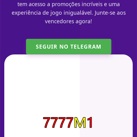
tem acesso a promoções incríveis e uma
experiência de jogo inigualável. Junte-se aos
vencedores agora!
SEGUIR NO TELEGRAM