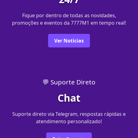
Fique por dentro de todas as novidades,
promoções e eventos da 7777M1 em tempo real!
Ver Notícias
💬 Suporte Direto
Chat
Suporte direto via Telegram, respostas rápidas e
atendimento personalizado!