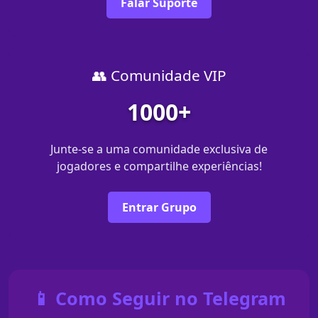
Falar Suporte
👥 Comunidade VIP
1000+
Junte-se a uma comunidade exclusiva de
jogadores e compartilhe experiências!
Entrar Grupo
📱 Como Seguir no Telegram