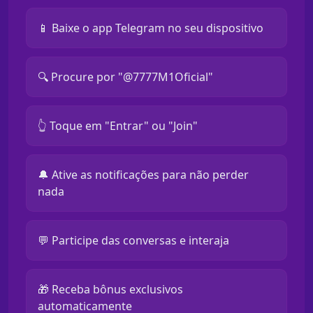
📱 Baixe o app Telegram no seu dispositivo
🔍 Procure por "@7777M1Oficial"
👆 Toque em "Entrar" ou "Join"
🔔 Ative as notificações para não perder
nada
💬 Participe das conversas e interaja
🎁 Receba bônus exclusivos
automaticamente