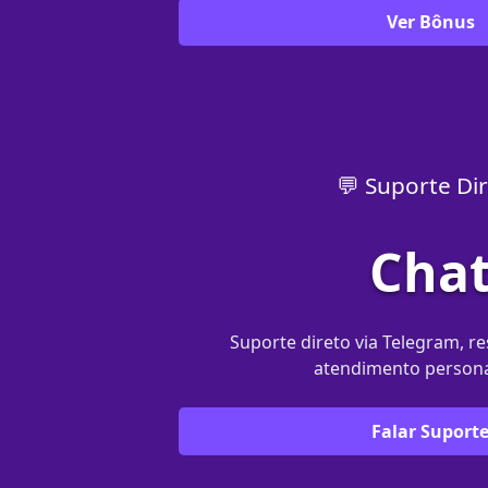
Ver Bônus
💬 Suporte Di
Cha
Suporte direto via Telegram, r
atendimento persona
Falar Suport