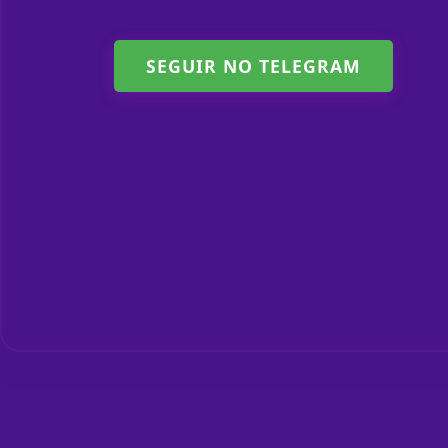
SEGUIR NO TELEGRAM