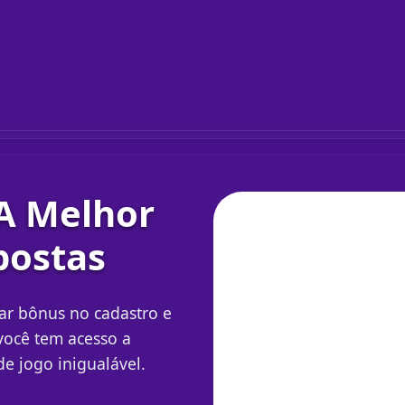
 A Melhor
postas
ar bônus no cadastro e
você tem acesso a
e jogo inigualável.