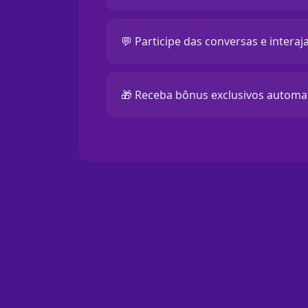
💬 Participe das conversas e interaj
🎁 Receba bônus exclusivos autom