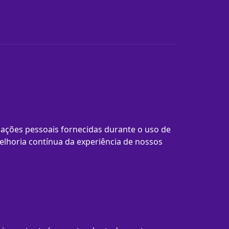
mações pessoais fornecidas durante o uso de
elhoria contínua da experiência de nossos