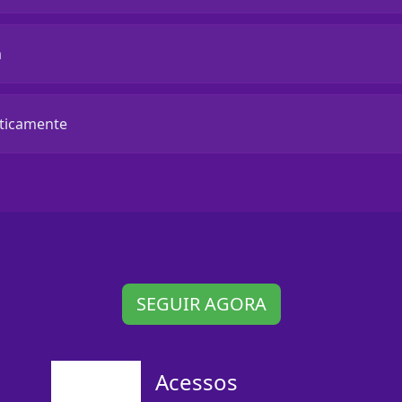
a
aticamente
SEGUIR AGORA
Acessos