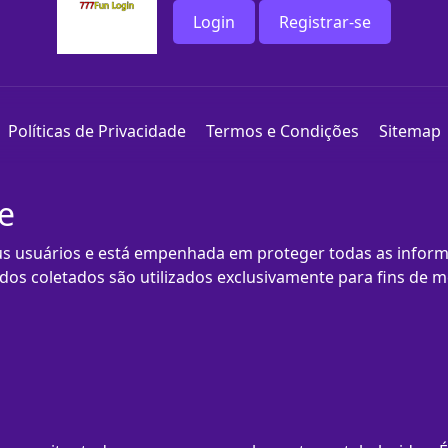
Login
Registrar-se
Políticas de Privacidade
Termos e Condições
Sitemap
de
eus usuários e está empenhada em proteger todas as infor
os coletados são utilizados exclusivamente para fins de m