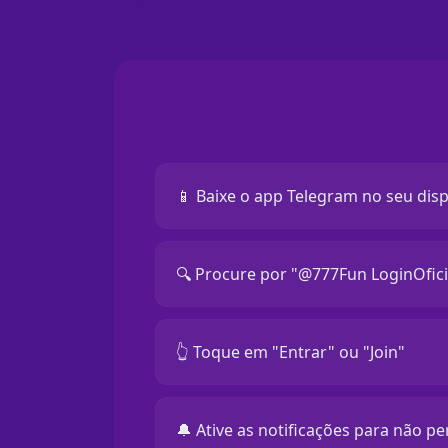
📱 Baixe o app Telegram no seu disp
🔍 Procure por "@777Fun LoginOfici
👆 Toque em "Entrar" ou "Join"
🔔 Ative as notificações para não p