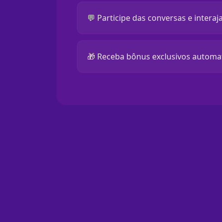
💬 Participe das conversas e interaj
🎁 Receba bônus exclusivos autom