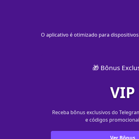
O aplicativo é otimizado para dispositiv
🎁 Bônus Exclu
VIP
Receba bônus exclusivos do Telegra
e códigos promocionai
Ver Bônus