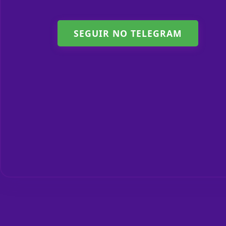
SEGUIR NO TELEGRAM