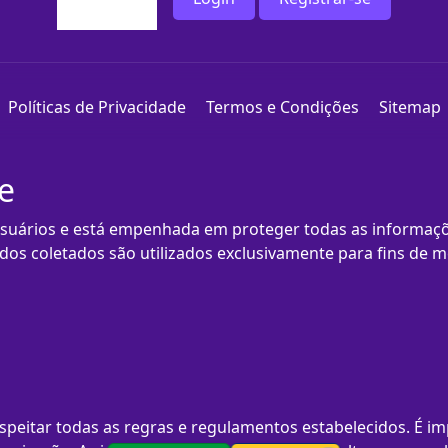
Políticas de Privacidade
Termos e Condições
Sitemap
de
 usuários e está empenhada em proteger todas as informaç
os coletados são utilizados exclusivamente para fins de m
eitar todas as regras e regulamentos estabelecidos. É im