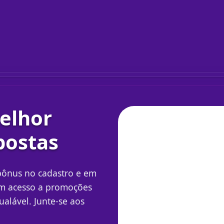
elhor
postas
bônus no cadastro e em
em acesso a promoções
ualável. Junte-se aos