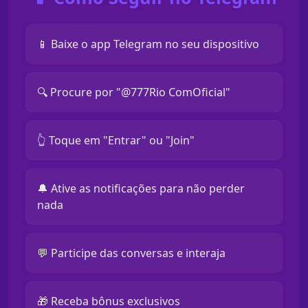
📱 Baixe o app Telegram no seu dispositivo
🔍 Procure por "@777Rio ComOficial"
👆 Toque em "Entrar" ou "Join"
🔔 Ative as notificações para não perder
nada
💬 Participe das conversas e interaja
🎁 Receba bônus exclusivos