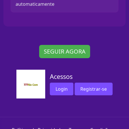
automaticamente
SEGUIR AGORA
Acessos
Login
Registrar-se