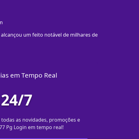
am
n alcançou um feito notável de milhares de
cias em Tempo Real
24/7
e todas as novidades, promoções e
77 Pg Login em tempo real!