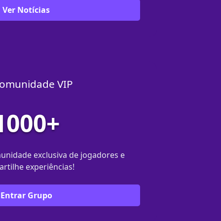
Ver Notícias
Comunidade VIP
1000+
unidade exclusiva de jogadores e
rtilhe experiências!
Entrar Grupo