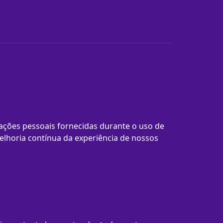
ações pessoais fornecidas durante o uso de
elhoria contínua da experiência de nossos