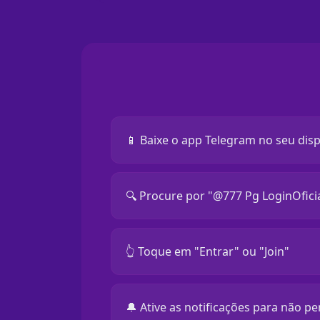
📱 Baixe o app Telegram no seu disp
🔍 Procure por "@777 Pg LoginOfici
👆 Toque em "Entrar" ou "Join"
🔔 Ative as notificações para não p