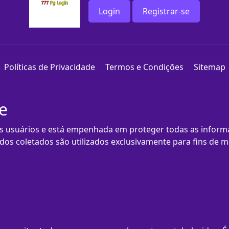
Login
Registrar-se
Políticas de Privacidade
Termos e Condições
Sitemap
de
eus usuários e está empenhada em proteger todas as inform
os coletados são utilizados exclusivamente para fins de m