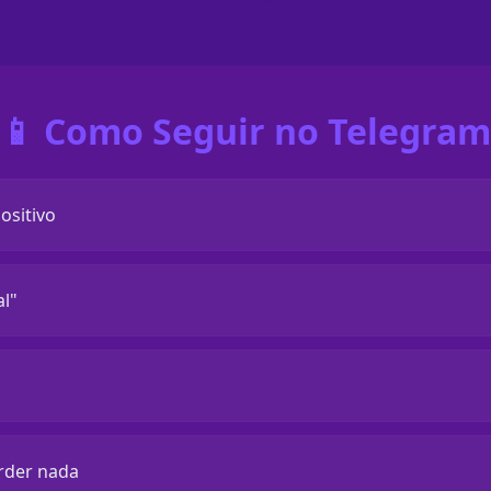
📱 Como Seguir no Telegram
ositivo
al"
erder nada