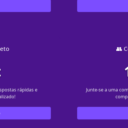
reto
👥 
t
espostas rápidas e
Junte-se a uma com
lizado!
compa
e