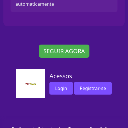
automaticamente
SEGUIR AGORA
Acessos
Login
Registrar-se