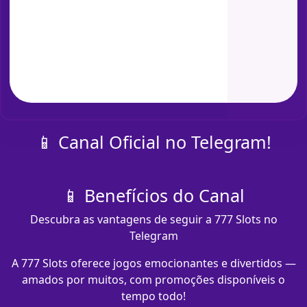
📱 Canal Oficial no Telegram!
📱 Benefícios do Canal
Descubra as vantagens de seguir a 777 Slots no
Telegram
A 777 Slots oferece jogos emocionantes e divertidos —
amados por muitos, com promoções disponíveis o
tempo todo!