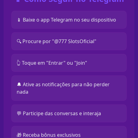
📱 Baixe o app Telegram no seu dispositivo
🔍 Procure por "@777 SlotsOficial"
👆 Toque em "Entrar" ou "Join"
🔔 Ative as notificações para não perder
nada
💬 Participe das conversas e interaja
🎁 Receba bônus exclusivos