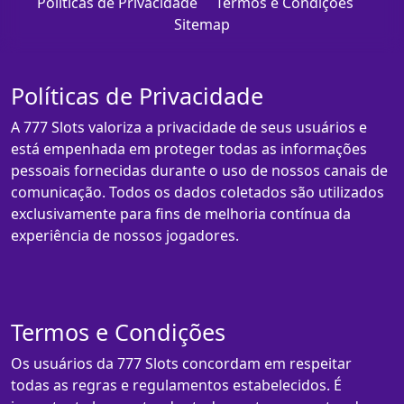
Políticas de Privacidade
Termos e Condições
Sitemap
Políticas de Privacidade
A 777 Slots valoriza a privacidade de seus usuários e
está empenhada em proteger todas as informações
pessoais fornecidas durante o uso de nossos canais de
comunicação. Todos os dados coletados são utilizados
exclusivamente para fins de melhoria contínua da
experiência de nossos jogadores.
Termos e Condições
Os usuários da 777 Slots concordam em respeitar
todas as regras e regulamentos estabelecidos. É