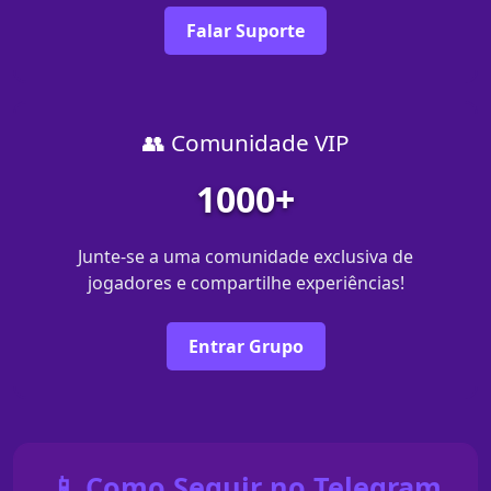
Falar Suporte
👥 Comunidade VIP
1000+
Junte-se a uma comunidade exclusiva de
jogadores e compartilhe experiências!
Entrar Grupo
📱 Como Seguir no Telegram