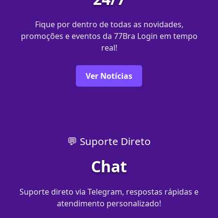
Fique por dentro de todas as novidades,
promoções e eventos da 77Bra Login em tempo
real!
Ver Notícias
💬 Suporte Direto
Chat
Suporte direto via Telegram, respostas rápidas e
atendimento personalizado!