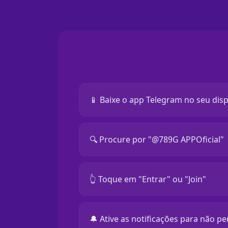
📱 Baixe o app Telegram no seu disp
🔍 Procure por "@789G APPOficial"
👆 Toque em "Entrar" ou "Join"
🔔 Ative as notificações para não p