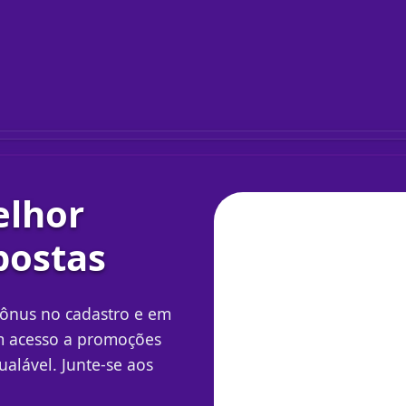
elhor
postas
ônus no cadastro e em
m acesso a promoções
ualável. Junte-se aos