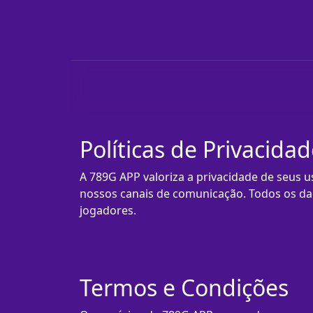
Políticas de Privacida
A 789G APP valoriza a privacidade de seus 
nossos canais de comunicação. Todos os dad
jogadores.
Termos e Condições