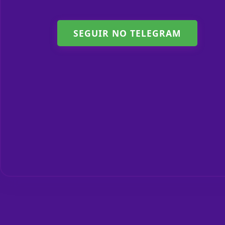
SEGUIR NO TELEGRAM