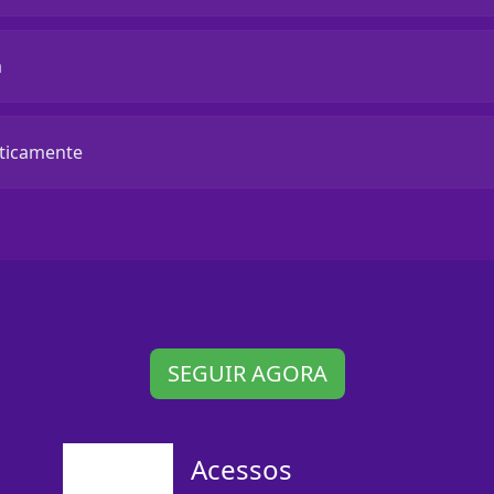
a
aticamente
SEGUIR AGORA
Acessos