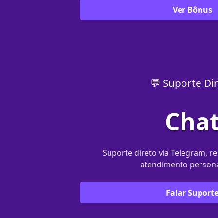
Ver Bônus
💬 Suporte Di
Cha
Suporte direto via Telegram, r
atendimento persona
Falar Suport