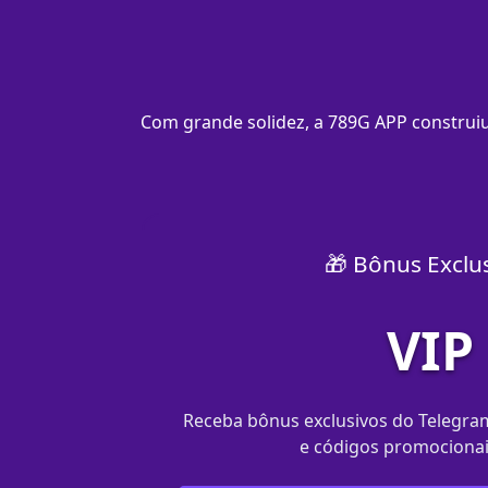
Com grande solidez, a 789G APP construiu
🎁 Bônus Exclu
VIP
Receba bônus exclusivos do Telegra
e códigos promocionai