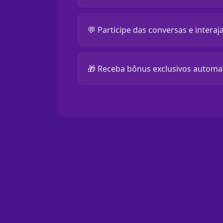
💬 Participe das conversas e interaj
🎁 Receba bônus exclusivos autom