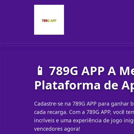
📱 789G APP A M
Plataforma de A
Cadastre-se na 789G APP para ganhar b
cada recarga. Com a 789G APP, você te
incríveis e uma experiência de jogo inig
vencedores agora!