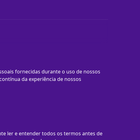
ssoais fornecidas durante o uso de nossos
 contínua da experiência de nossos
te ler e entender todos os termos antes de