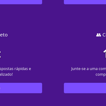
reto
👥 
t
espostas rápidas e
Junte-se a uma com
lizado!
compa
e