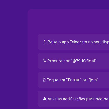
📱 Baixe o app Telegram no seu disp
🔍 Procure por "@79HOficial"
👆 Toque em "Entrar" ou "Join"
🔔 Ative as notificações para não p