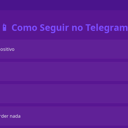
📱 Como Seguir no Telegram
ositivo
erder nada