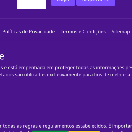
Políticas de Privacidade
Termos e Condições
Sitemap
de
ios e está empenhada em proteger todas as informações pe
tados são utilizados exclusivamente para fins de melhoria
todas as regras e regulamentos estabelecidos. É importan