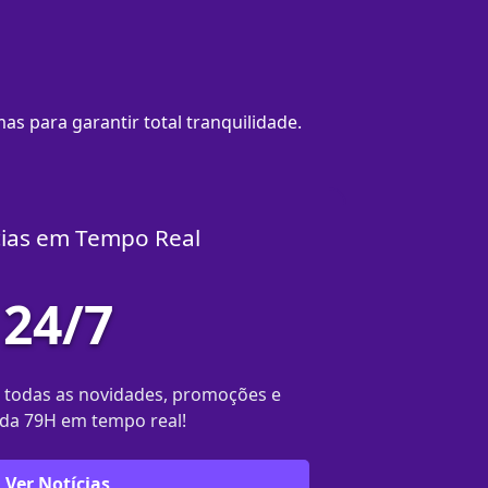
s para garantir total tranquilidade.
cias em Tempo Real
24/7
e todas as novidades, promoções e
 da 79H em tempo real!
Ver Notícias