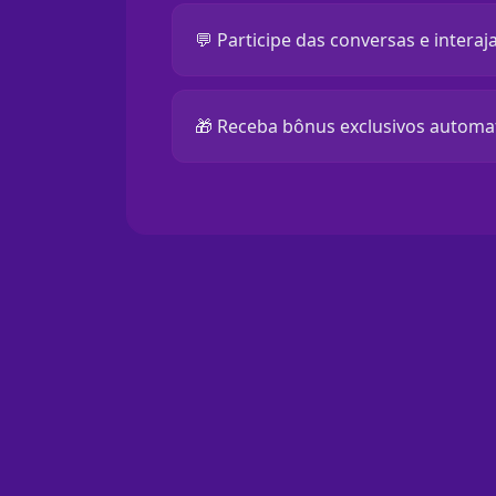
💬 Participe das conversas e interaj
🎁 Receba bônus exclusivos autom