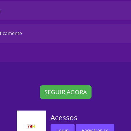
a
aticamente
SEGUIR AGORA
Acessos
Login
Registrar-se