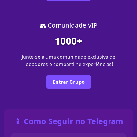
👥 Comunidade VIP
1000+
Junte-se a uma comunidade exclusiva de
jogadores e compartilhe experiências!
Entrar Grupo
📱 Como Seguir no Telegram