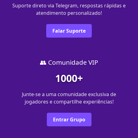
Suporte direto via Telegram, respostas rápidas e
atendimento personalizado!
Falar Suporte
👥 Comunidade VIP
1000+
Junte-se a uma comunidade exclusiva de
jogadores e compartilhe experiências!
Entrar Grupo