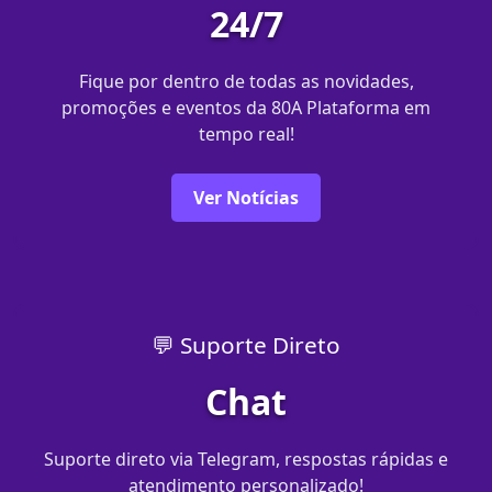
24/7
Fique por dentro de todas as novidades,
promoções e eventos da 80A Plataforma em
tempo real!
Ver Notícias
💬 Suporte Direto
Chat
Suporte direto via Telegram, respostas rápidas e
atendimento personalizado!