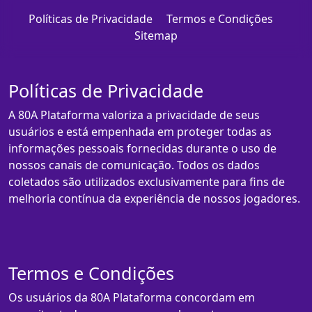
Políticas de Privacidade
Termos e Condições
Sitemap
Políticas de Privacidade
A 80A Plataforma valoriza a privacidade de seus
usuários e está empenhada em proteger todas as
informações pessoais fornecidas durante o uso de
nossos canais de comunicação. Todos os dados
coletados são utilizados exclusivamente para fins de
melhoria contínua da experiência de nossos jogadores.
Termos e Condições
Os usuários da 80A Plataforma concordam em