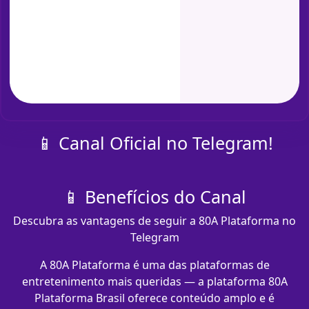
📱 Canal Oficial no Telegram!
📱 Benefícios do Canal
Descubra as vantagens de seguir a 80A Plataforma no
Telegram
A 80A Plataforma é uma das plataformas de
entretenimento mais queridas — a plataforma 80A
Plataforma Brasil oferece conteúdo amplo e é