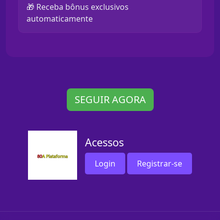
🎁 Receba bônus exclusivos
automaticamente
SEGUIR AGORA
Acessos
Login
Registrar-se