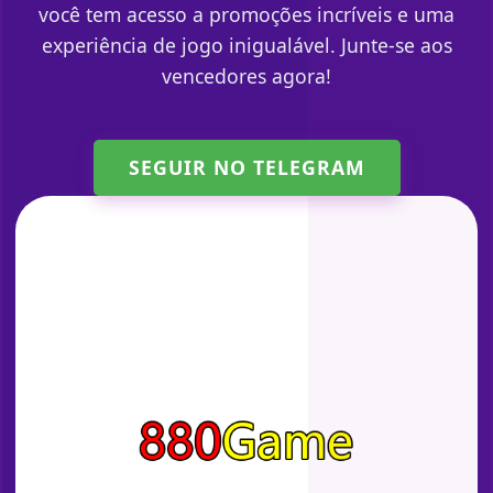
você tem acesso a promoções incríveis e uma
experiência de jogo inigualável. Junte-se aos
vencedores agora!
SEGUIR NO TELEGRAM