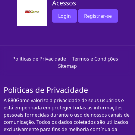
Acessos
Login
Registrar-se
Políticas de Privacidade
Termos e Condições
Sitemap
Políticas de Privacidade
A 880Game valoriza a privacidade de seus usuários e
está empenhada em proteger todas as informações
pessoais fornecidas durante o uso de nossos canais de
comunicação. Todos os dados coletados são utilizados
exclusivamente para fins de melhoria contínua da