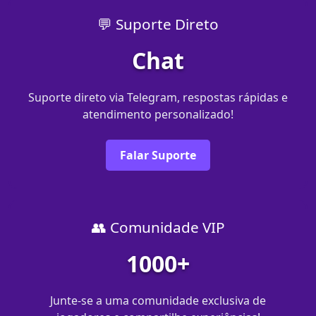
💬 Suporte Direto
Chat
Suporte direto via Telegram, respostas rápidas e
atendimento personalizado!
Falar Suporte
👥 Comunidade VIP
1000+
Junte-se a uma comunidade exclusiva de